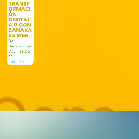
TRANSF
ORMACI
ÓN
DIGITAL
4.0 CON
BANAXA
SS WEB
By
BananaExpor
tNw
|
31
Oct,
20
Leer más»