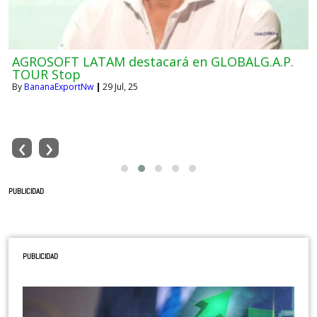
GREMIOS LEVANTAN INFORMACIÓN CRITICA DE
MOKO ANTE AVANCE INCONTENIBLE DE
ENFERMEDAD BACTERIANA
By
BananaExportNw
|
29
Jul, 24
‹
›
PUBLICIDAD
PUBLICIDAD