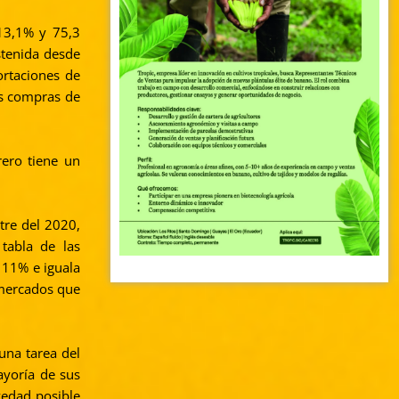
 13,1% y 75,3
stenida desde
ortaciones de
us compras de
ero tiene un
tre del 2020,
tabla de las
 11% e iguala
 mercados que
una tarea del
ayoría de sus
vedad posible