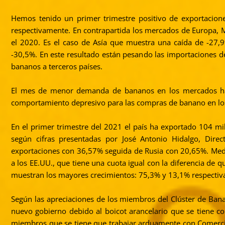
Hemos tenido un primer trimestre positivo de exportacione
respectivamente. En contrapartida los mercados de Europa, M
el 2020. Es el caso de Asía que muestra una caída de -27,
-30,5%. En este resultado están pesando las importaciones d
bananos a terceros países.
El mes de menor demanda de bananos en los mercados ha s
comportamiento depresivo para las compras de banano en lo
En el primer trimestre del 2021 el país ha exportado 104 mil
según cifras presentadas por José Antonio Hidalgo, Direc
exportaciones con 36,57% seguida de Rusia con 20,65%. Medi
a los EE.UU., que tiene una cuota igual con la diferencia de
muestran los mayores crecimientos: 75,3% y 13,1% respecti
Según las apreciaciones de los miembros del Clúster de Banan
nuevo gobierno debido al boicot arancelario que se tiene c
miembros que se tiene que trabajar arduamente con Comercio 