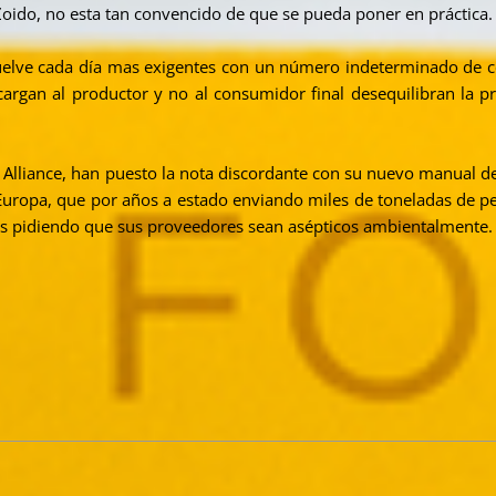
oido, no esta tan convencido de que se pueda poner en práctica.
uelve cada día mas exigentes con un número indeterminado de ce
cargan al productor y no al consumidor final desequilibran la p
 Alliance, han puesto la nota discordante con su nuevo manual de 
uropa, que por años a estado enviando miles de toneladas de pes
s pidiendo que sus proveedores sean asépticos ambientalmente.