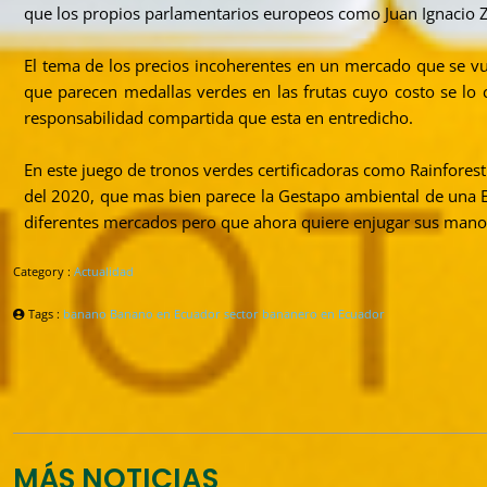
que los propios parlamentarios europeos como Juan Ignacio Z
El tema de los precios incoherentes en un mercado que se v
que parecen medallas verdes en las frutas cuyo costo se lo 
responsabilidad compartida que esta en entredicho.
En este juego de tronos verdes certificadoras como Rainforest
del 2020, que mas bien parece la Gestapo ambiental de una E
diferentes mercados pero que ahora quiere enjugar sus mano
Category :
Actualidad
Tags :
banano
Banano en Ecuador
sector bananero en Ecuador
MÁS NOTICIAS