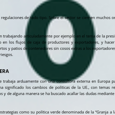
 regulaciones de todo tipo. Sobre el sector se ciernen muchos 
n trabajando articuladamente por ejemplo en el tema de la presió
o en los flujos de caja de productores y exportadores, y hacer
rtos y patios de contenedores sin cosos extras a los exportadores
riesgos.
NERA
e trabaja arduamente con una consultora externa en Europa p
 significado los cambios de políticas de la UE., con temas re
s y de alguna manera se ha buscado acallar las dudas mediante l
s estrategias como su política verde denominada de la “Granja a l