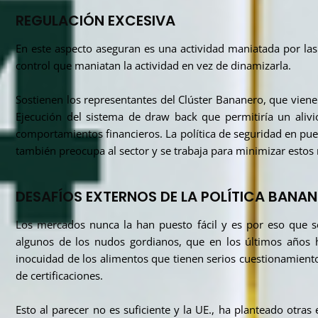
REGULACIÓN EXCESIVA
En este aspecto aseguran es una actividad maniatada por las
control que maniatan la actividad en vez de dinamizarla.
Sostienen los representantes del Clúster Bananero, que viene
Ejecución del sistema de
draw back
que permitiría un alivi
comportamientos financieros. La política de seguridad en pue
también preocupa al sector y se trabaja para minimizar estos 
DESAFÍOS EXTERNOS DE LA POLÍTICA BANA
Los mercados nunca la han puesto fácil y es por eso que s
algunos de los nudos gordianos, que en los últimos años ha
inocuidad de los alimentos que tienen serios cuestionamiento
de certificaciones.
Esto al parecer no es suficiente y la UE., ha planteado otra