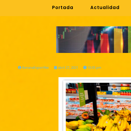
Portada
Actualidad
BananaExportNw
abril 27, 2021
10:05 pm