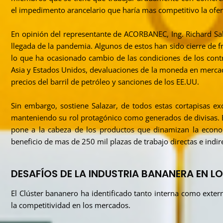
el impedimento arancelario que haría mas competitivo la ofert
En opinión del representante de ACORBANEC, Ing. Richard Sala
llegada de la pandemia. Algunos de estos han sido cierre de 
lo que ha ocasionado cambio de las condiciones de los con
Asia y Estados Unidos, devaluaciones de la moneda en mercad
precios del barril de petróleo y sanciones de los EE.UU.
Sin embargo, sostiene Salazar, de todos estas cortapisas ex
manteniendo su rol protagónico como generados de divisas. E
pone a la cabeza de los productos que dinamizan la econom
beneficio de mas de 250 mil plazas de trabajo directas e indi
DESAFÍOS DE LA INDUSTRIA BANANERA EN 
El Clúster bananero ha identificado tanto interna como exte
la competitividad en los mercados.