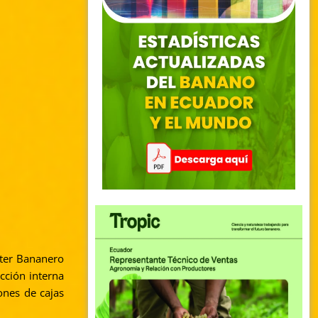
ster Bananero
cción interna
ones de cajas