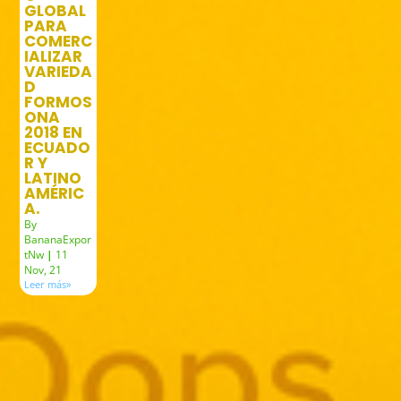
GLOBAL
PARA
COMERC
IALIZAR
VARIEDA
D
FORMOS
ONA
2018 EN
ECUADO
R Y
LATINO
AMÉRIC
A.
By
BananaExpor
tNw
|
11
Nov, 21
Leer más»