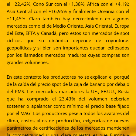
el +22,42%; Cono Sur con el +1,38%; África con el +4,1%;
Asia Central con el +16,95% y finalmente Oceanía con el
+11,45%. Claro también hay decrecimiento en algunos
mercados como el de Medio Oriente, Asía Oriental, Europa
del Este, EFTA y Canadá, pero estos son mercados de spot
cíclicos que su dinámica depende de coyunturas
geopolíticas y si bien son importantes quedan eclipsados
por los llamados mercados maduros cuyas compras son
grandes volúmenes.
En este contexto los productores no se explican el porqué
de la caída del precio spot de la caja de banano por debajo
del PMS. Los mercados marcadores la UE., EE.UU., Rusia
que ha comprado el 23,43% del volumen deberían
sostener o apalancar como mínimo el precio base fijado
por el MAG. Los productores pese a todos los avatares del
clima, costos altos de producción, exigencias de nuevos
parámetros de certificaciones de los mercados mantienen
la competitividad y una clara muestra es que Europa y