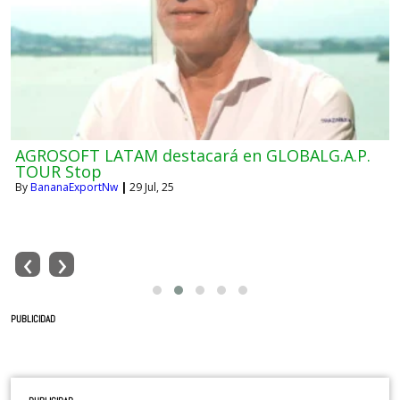
GREMIOS LEVANTAN INFORMACIÓN CRITICA DE
MOKO ANTE AVANCE INCONTENIBLE DE
ENFERMEDAD BACTERIANA
By
BananaExportNw
|
29
Jul, 24
‹
›
PUBLICIDAD