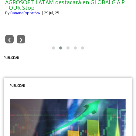
GREMIOS LEVANTAN INFORMACIÓN CRITICA DE
MOKO ANTE AVANCE INCONTENIBLE DE
ENFERMEDAD BACTERIANA
By
BananaExportNw
|
29
Jul, 24
‹
›
PUBLICIDAD
PUBLICIDAD