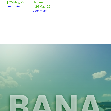
|
26
May, 25
BananaExportNw
Leer más»
|
26
May, 25
Leer más»
BANA