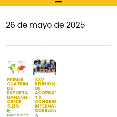
26 de mayo de 2025
PRIMER
XXV
CUATRIMESTRE
REUNIÓN
DE
DE
EXPORTACIONES
ACORBAT
BANANERAS
Y X
CRECE
CONGRESO
3,21%
INTERNACIONAL
CORBANA
By
BananaExportNw
By