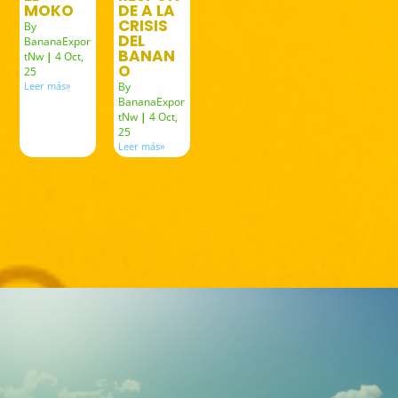
MOKO
DE A LA
CRISIS
By
DEL
BananaExpor
BANAN
tNw
|
4
Oct,
O
25
Leer más»
By
BananaExpor
tNw
|
4
Oct,
25
Leer más»