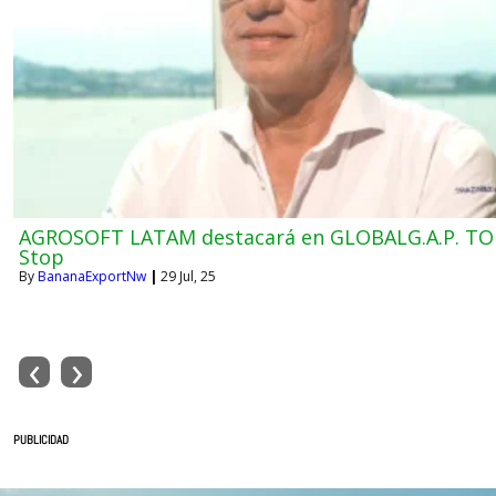
AGROSOFT LATAM destacará en GLOBALG.A.P. T
Stop
By
BananaExportNw
|
29
Jul, 25
‹
›
PUBLICIDAD