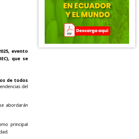
2025, evento
EC), que
se
ios de todos
endencias del
se abordarán
omo principal
dad.