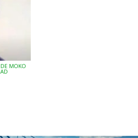
 DE MOKO
MARCAS COMO FRUTADELI, ECUASABO
DAD
EXPORT Y OTRAS HAN SIDO CONCEBID
PUBLICISTA SEBASTIÁN YELA, LIDER E
CREATIVAS PARA LA INDUSTRIA DE AL
BEBIDAS
By
BananaExportNw
|
29
Jul, 24