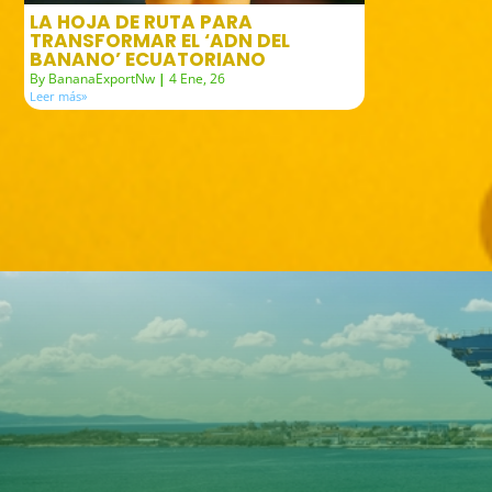
LA HOJA DE RUTA PARA
TRANSFORMAR EL ‘ADN DEL
BANANO’ ECUATORIANO
By
BananaExportNw
|
4
Ene, 26
Leer más»