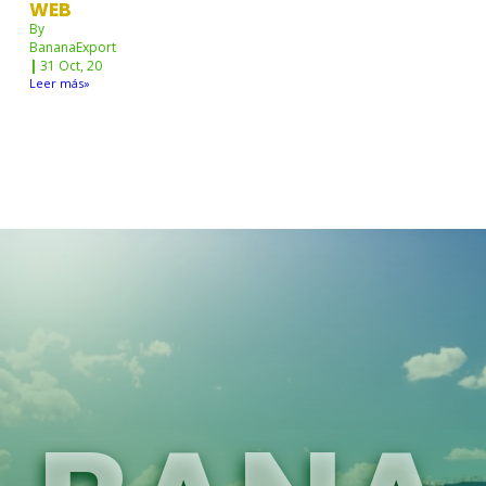
WEB
By
BananaExportNw
|
31
Oct, 20
Leer más»