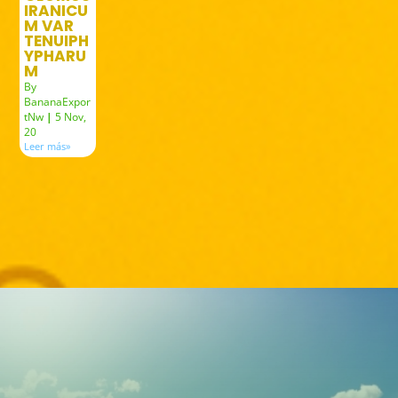
IRANICU
M VAR
TENUIPH
YPHARU
M
By
BananaExpor
tNw
|
5
Nov,
20
Leer más»