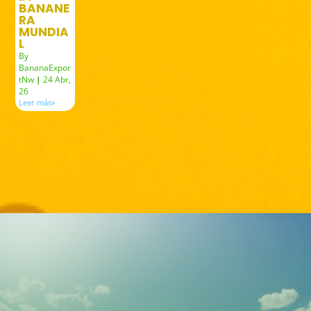
BANANE
RA
MUNDIA
L
By
BananaExpor
tNw
|
24
Abr,
26
Leer más»