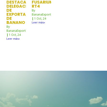
DESTACADA
FUSARIUM
DELEGACIÓN
RT4
DE
By
EXPORTADORES
BananaExportNw
DE
|
1
Oct, 24
BANANO
Leer más»
By
BananaExportNw
|
1
Oct, 24
Leer más»