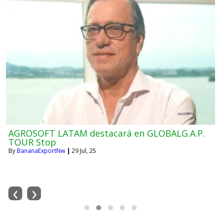
AGROSOFT LATAM destacará en GLOBALG.A.P.
TOUR Stop
By
BananaExportNw
|
29
Jul, 25
‹
›