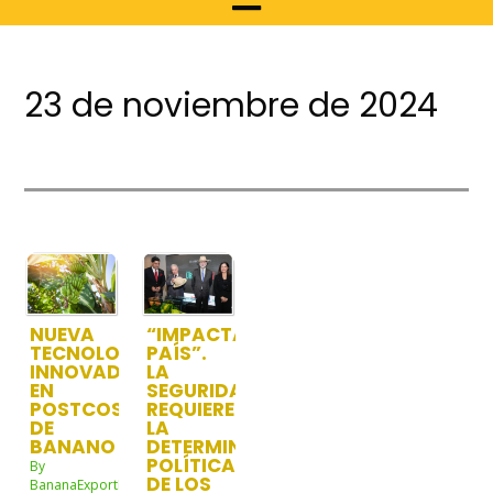
23 de noviembre de 2024
NUEVA
“IMPACTA
TECNOLOGÍA
PAÍS”.
INNOVADORA
LA
EN
SEGURIDAD
POSTCOSECHA
REQUIERE
DE
LA
BANANO
DETERMINACIÓN
POLÍTICA
By
DE LOS
BananaExportNw