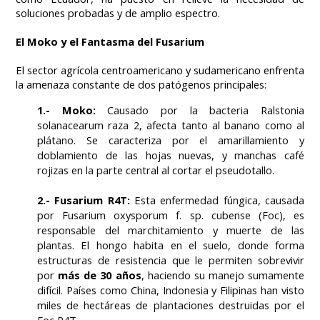
soluciones probadas y de amplio espectro.
El Moko y el Fantasma del Fusarium
El sector agrícola centroamericano y sudamericano enfrenta
la amenaza constante de dos patógenos principales:
1.- Moko:
Causado por la bacteria
Ralstonia
solanacearum
raza 2, afecta tanto al banano como al
plátano. Se caracteriza por el amarillamiento y
doblamiento de las hojas nuevas, y manchas café
rojizas en la parte central al cortar el pseudotallo.
2.- Fusarium R4T:
Esta enfermedad fúngica, causada
por
Fusarium oxysporum
f. sp.
cubense
(Foc), es
responsable del marchitamiento y muerte de las
plantas. El hongo habita en el suelo, donde forma
estructuras de resistencia que le permiten sobrevivir
por
más de 30 años
, haciendo su manejo sumamente
difícil. Países como China, Indonesia y Filipinas han visto
miles de hectáreas de plantaciones destruidas por el
Foc R4T.