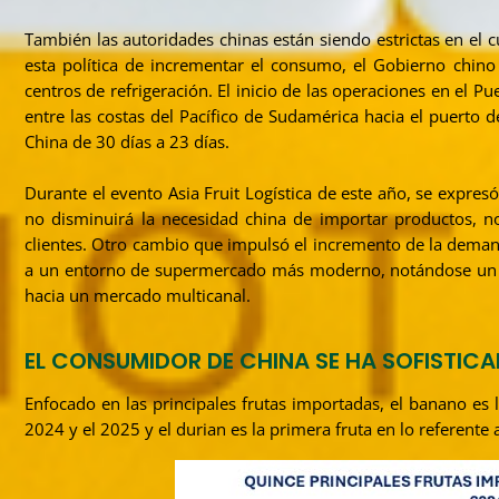
También las autoridades chinas están siendo estrictas en el 
esta política de incrementar el consumo, el Gobierno chino h
centros de refrigeración. El inicio de las operaciones en el P
entre las costas del Pacífico de Sudamérica hacia el puerto d
China de 30 días a 23 días.
Durante el evento Asia Fruit Logística de este año, se expre
no disminuirá la necesidad china de importar productos, no
clientes. Otro cambio que impulsó el incremento de la demand
a un entorno de supermercado más moderno, notándose un aume
hacia un mercado multicanal.
EL CONSUMIDOR DE CHINA SE HA SOFISTICA
Enfocado en las principales frutas importadas, el banano es
2024 y el 2025 y el durian es la primera fruta en lo referente