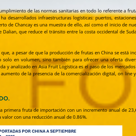
cumplimiento de las normas sanitarias en todo lo referente a frut
a desarrollados infraestructuras logísticas: puertos, estaciones 
uerto de Chancay es una muestra de ello, así como el inicio de nu
e Dalian, que reduce el tránsito entre la costa occidental de Sud
só que, a pesar de que la producción de frutas en China se está i
 solo en volumen, sino también para ofrecer una oferta divers
a y analizado en Asia Fruit Logística es el paso de los mercados 
nto de la presencia de la comercialización digital, on line y 
DO.
 la primera fruta de importación con un incremento anual de 23,
 a valor con una reducción anual de 0.86%.