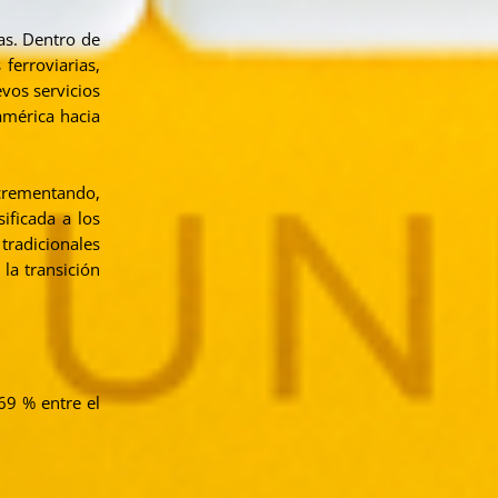
as. Dentro de
ferroviarias,
evos servicios
américa hacia
ncrementando,
ificada a los
tradicionales
la transición
69 % entre el