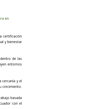
era en
a certificación
al y bienestar
dentro de las
uyen entornos
 cercanía y el
u crecimiento.
trabajo basada
cuador con el