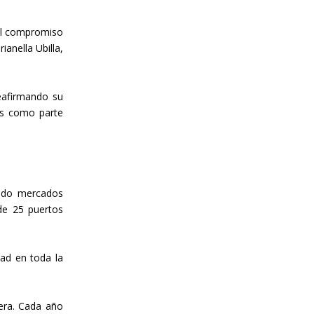
 el compromiso
anella Ubilla,
eafirmando su
as como parte
endo mercados
de 25 puertos
dad en toda la
era. Cada año