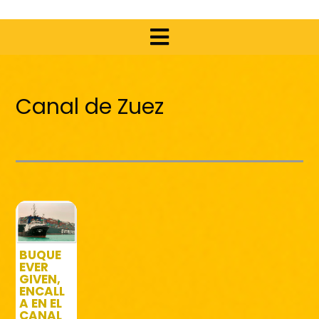
Canal de Zuez
BUQUE
EVER
GIVEN,
ENCALL
A EN EL
CANAL