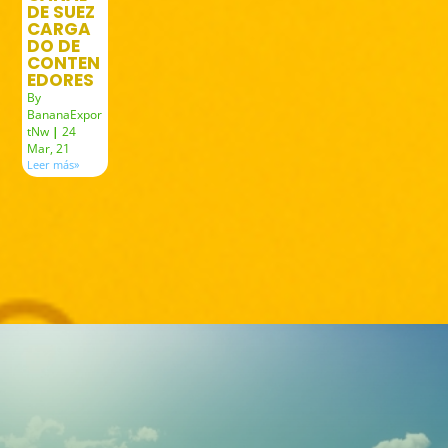
DE SUEZ
CARGA
DO DE
CONTEN
EDORES
By
BananaExpor
tNw
|
24
Mar, 21
Leer más»