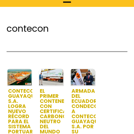
contecon
CONTECON
EL
ARMADA
GUAYAQUIL
PRIMER
DEL
S.A.
CONTENEDOR
ECUADOR
LOGRA
CON
CONDECORA
NUEVO
CERTIFICACIÓN
A
RÉCORD
CARBONO
CONTECON
PARA EL
NEUTRO
GUAYAQUIL
SISTEMA
DEL
S.A. POR
PORTUARIO
MUNDO
SU