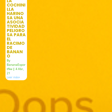
LA
COCHINI
LLA
HARINO
SA UNA
ASOCIA
TIVIDAD
PELIGRO
SA PARA
EL
RACIMO
DE
BANAN
O
By
BananaExpor
tNw
|
4
Abr,
21
Leer más»