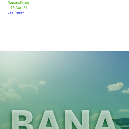
BananaExportNw
|
15
Abr, 21
Leer más»
BANA