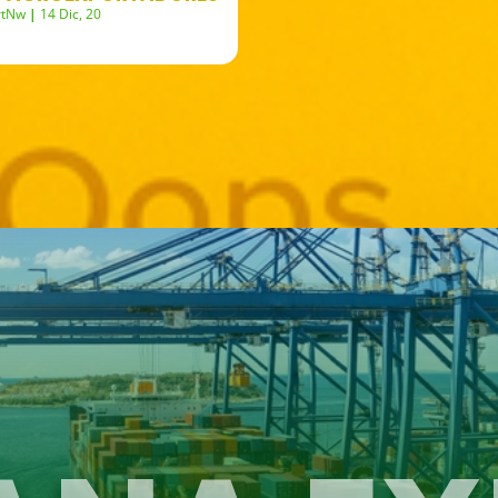
rtNw
|
14
Dic, 20