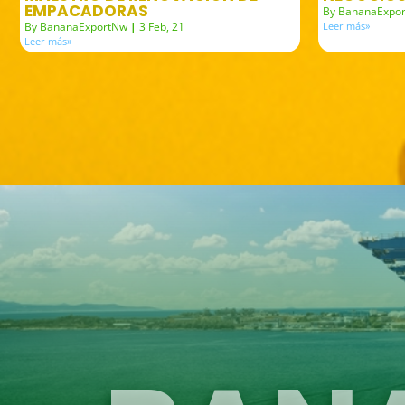
EMPACADORAS
By
BananaExpo
By
BananaExportNw
|
3
Feb, 21
Leer más»
Leer más»