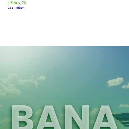
|
5
Nov, 20
Leer más»
BANA