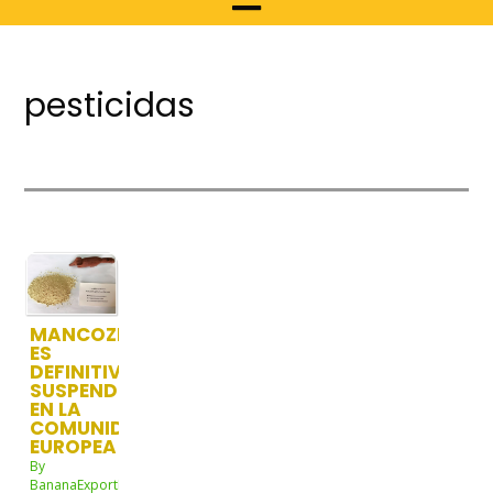
pesticidas
MANCOZEB
ES
DEFINITIVAMENTE
SUSPENDIDO
EN LA
COMUNIDAD
EUROPEA
By
BananaExportNw