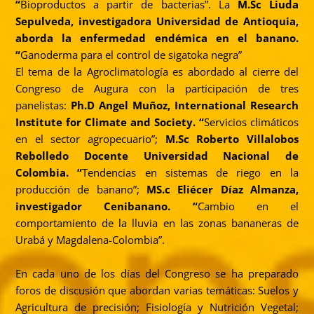
“
Bioproductos a partir de bacterias”. La
M.Sc Liuda
Sepulveda, investigadora Universidad de Antioquia,
aborda la enfermedad endémica en el banano.
“
Ganoderma para el control de sigatoka negra”
El tema de la Agroclimatología es abordado al cierre del
Congreso de Augura con la participación de tres
panelistas:
Ph.D Angel Muñoz, International Research
Institute for Climate and Society. “
Servicios climáticos
en el sector agropecuario”;
M.Sc Roberto Villalobos
Rebolledo Docente Universidad Nacional de
Colombia. “
Tendencias en sistemas de riego en la
producción de banano”;
MS.c Eliécer Díaz Almanza,
investigador Cenibanano. “
Cambio en el
comportamiento de la lluvia en las zonas bananeras de
Urabá y Magdalena-Colombia”.
En cada uno de los días del Congreso se ha preparado
foros de discusión que abordan varias temáticas: Suelos y
Agricultura de precisión; Fisiología y Nutrición Vegetal;