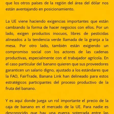
que los otros países de la región del área del dólar nos
están aventajando en posicionamiento.
La UE viene haciendo exigencias importantes que están
cambiando la forma de hacer negocios con ellos. Por un
lado, exigen productos inocuos, libres de pesticidas
alineados a la tendencia verde llamada de la granja a la
mesa. Por otro lado, también están exigiendo un
compromiso social con los actores de las cadenas
productivas, especialmente con el trabajador agrícola. En
el caso particular del banano quieren que sus proveedores
garanticen un salario digno, ajustado a los estándares que
la FAO, FairTrade, Banana Link han delineado para estos
estratégicos participantes del proceso productivo de la
fruta del banano.
Y es aquí donde juega un rol importante el precio de la
caja de banano en el mercado de la UE. Para nadie es
desconocido que hay una guerra soterrada entre las