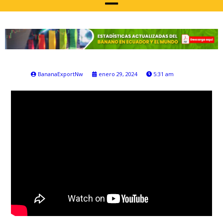
BananaExportNw
enero 29, 2024
5:31 am