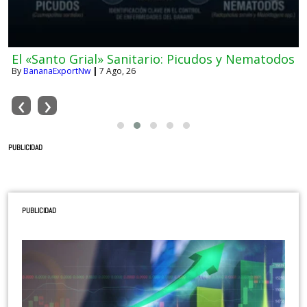
El «Santo Grial» Sanitario: Picudos y Nematodos
By
BananaExportNw
|
7
Ago, 26
‹
›
PUBLICIDAD
PUBLICIDAD