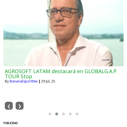
AGROSOFT LATAM destacará en GLOBALG.A.P.
TOUR Stop
By
BananaExportNw
|
29
Jul, 25
‹
›
PUBLICIDAD