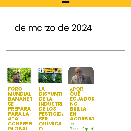
11 de marzo de 2024
FORO
LA
¿POR
MUNDIAL
DISYUNTIVA
QUÉ
BANANERO
DE LA
ECUADOR
SE
INDUSTRIA
NO
PREPARA
DE LOS
BRILLA
PARA LA
PESTICIDAS:
EN
4TA
SER
ACORBAT?
CONFERENCIA
QUÍMICA
By
GLOBAL
O
BananaExportNw