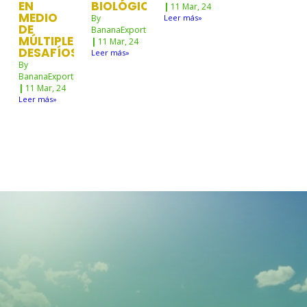
EN
BIOLÓGICA
|
11
Mar, 24
MEDIO
By
Leer más»
DE
BananaExportNw
MÚLTIPLES
|
11
Mar, 24
DESAFÍOS
Leer más»
By
BananaExportNw
|
11
Mar, 24
Leer más»