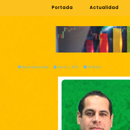
Portada
Actualidad
BananaExportNw
marzo 2, 2025
10:48 pm