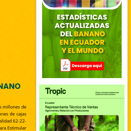
ANANO
s millones de
ones de cajas
alidad 62-22-
para Estimular