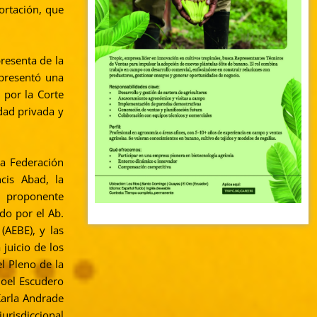
ortación, que
resenta de la
 presentó una
 por la Corte
dad privada y
la Federación
cis Abad, la
e proponente
do por el Ab.
(AEBE), y las
juicio de los
l Pleno de la
hoel Escudero
Karla Andrade
urisdiccional