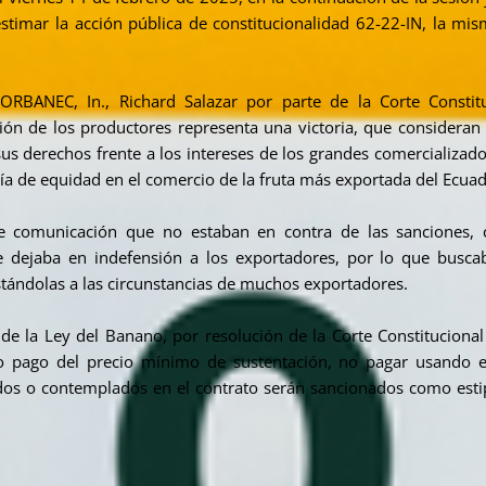
stimar la acción pública de constitucionalidad 62-22-IN, la mi
RBANEC, In., Richard Salazar por parte de la Corte Constitu
nión de los productores representa una victoria, que consideran
 sus derechos frente a los intereses de los grandes comercializad
tía de equidad en el comercio de la fruta más exportada del Ecuad
de comunicación que no estaban en contra de las sanciones, 
que dejaba en indefensión a los exportadores, por lo que bus
justándolas a las circunstancias de muchos exportadores.
 de la Ley del Banano, por resolución de la Corte Constitucional
no pago del precio mínimo de sustentación, no pagar usando e
zados o contemplados en el contrato serán sancionados como esti