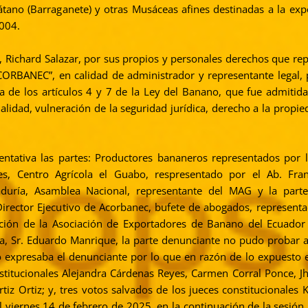
átano (Barraganete) y otras Musáceas afines destinadas a la exp
2004.
2, Richard Salazar, por sus propios y personales derechos que rep
CORBANEC”, en calidad de administrador y representante legal,
 de los artículos 4 y 7 de la Ley del Banano, que fue admitida
lidad, vulneración de la seguridad jurídica, derecho a la propie
tativa las partes: Productores bananeros representados por 
es, Centro Agrícola el Guabo, respresentado por el Ab. Fran
raduría, Asamblea Nacional, representante del MAG y la part
Director Ejecutivo de Acorbanec, bufete de abogados, representa
tación de la Asociación de Exportadores de Banano del Ecuador 
a, Sr. Eduardo Manrique, la parte denunciante no pudo probar a 
omo expresaba el denunciante por lo que en razón de lo expuesto e
nstitucionales Alejandra Cárdenas Reyes, Carmen Corral Ponce, J
tiz Ortiz; y, tres votos salvados de los jueces constitucionales 
 viernes 14 de febrero de 2025, en la continuación de la sesión j