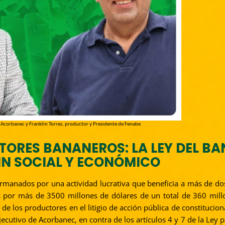
e Acorbanec y Franklin Torres, productor y Presidente de Fenabe
TORES BANANEROS: LA LEY DEL B
IN SOCIAL Y ECONÓMICO
rmanados por una actividad lucrativa que beneficia a más de do
as por más de 3500 millones de dólares de un total de 360 mill
e los productores en el litigio de acción pública de constitucion
jecutivo de Acorbanec, en contra de los artículos 4 y 7 de la Ley 