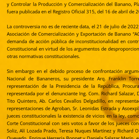
y Controlar la Producción y Comercialización del Banano, Pl
fuera publicada en el Registro Oficial 315, del 16 de abril de 
La controversia no es de reciente data, el 21 de julio de 202
Asociación de Comercialización y Exportación de Banano “A
demanda de acción pública de inconstitucionalidad en contra
Constitucional en virtud de los argumentos de desproporciona
otras normativas constitucionales.
Sin embargo en el debido proceso de confrontación argumen
Nacional de Bananeros, su presidente Arq. Franklin Torr
representación de la Presidencia de la República, Procu
representada por el denunciante Ing. Com. Richard Salazar, 
Tito Quintero, Ab. Carlos Cevallos Delgadillo, en represen
representaciones de Agroban, Sr. Leonidas Estrada y Asoexpl
jueces constitucionales la existencia de vicios en la ley, c
Corte Constitucional con seis votos a favor de los jueces co
Soliz, Alí Lozada Prado, Teresa Nuques Martínez y Richard Or
Quevedo, Enrique Herrería Bonnet y Daniela Salazar Marín, el