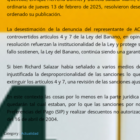
ordinaria de jueves 13 de febrero de 2025, resolvieron dese
ordenado su publicación.
La desestimación de la denuncia del representante de ACO
controvertidos artículos 4 y 7 de la Ley del Banano, en opi
resolución refuerzan la institucionalidad de la Ley y protege
fallo sostienen, la Ley del Banano, continúa siendo una garan
Si bien Richard Salazar había señalado a varios medios 
injustificada la desproporcionalidad de las sanciones lo 
extinguir los artículos 4 y 7, una revisión de las sanciones a
En este contexto las cosas por lo menos en la parte jurídica
quedarán tal cual estaban, por lo que las sanciones por 
Preferencias del Pago (SIP) y realizar descuentos no autori
del 16 de abril de 2004.
Category :
Actualidad