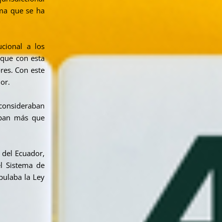
sma que se ha
cional a los
 que con esta
ores. Con este
or.
consideraban
caban más que
 del Ecuador,
l Sistema de
pulaba la Ley