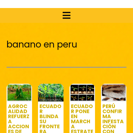
banano en peru
AGROC
ECUADO
ECUADO
PERÚ
ALIDAD
R
R PONE
CONFIR
REFUERZ
BLINDA
EN
MA
A
SU
MARCH
INFESTA
ACCION
FRONTE
A
CIÓN
ES DE
RA
ESTRATE
CON