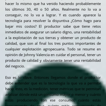
hacer lo mismo que ha venido haciendo probablemente
los últimos 30, 40 o 50 años. Realmente no lo va a
conseguir, no lo va a lograr. Y es cuando aparece la
tecnología para resolver la disyuntiva ¿Cómo hago para
bajar mis costos? El productor sabe que tiene retos
inmediatos de asegurar un salario digno, una rentabilidad
a la explotación de sus tierras y obtener un producto de
calidad, que son al final los tres puntos importantes de
cualquier explotación agropecuaria. Todo se resume en
opinión de
Johnny
Valencia en cuidar el personal, tener un
producto de calidad y obviamente tener una rentabilidad
del negocio.
Eso es lo clave. Entonces llegamos donde el productor
debe entender que es la tecnología la que va a permitir
hacer esto, es la medición, tener métricas que te permitan
analizar dónde está un consumo mayor o menor y cuánto
estás produciendo con ese consumo, cuánto estás
consumiendo de agua, cuánto estás consumiendo de