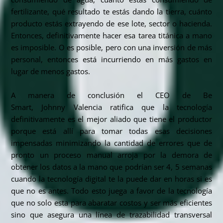
fertilizante, qué resultado te estás dando la tierra, cuánto
producto estás extrayendo de ese lote, sector o hacienda.
Entonces, definitivamente hacer esa tarea titánica a mano
es imposible. O es posible, pero con una inversión de más
personal, entonces está incurriendo en más gastos en
lugar de menos gastos.
A manera de conclusión el CEO de Be
Smart,
Johnny
Valencia ratifica que la tecnología
definitivamente es el mejor aliado que tiene el productor
porque está allí para tomar todas esas decisiones
impensadas minimizando la cantidad de errores que de
pronto un proceso manual arroja por la demora de
obtener los datos a la mano que podrían ser 4, 5 semanas
cuando la tecnología digital te la puede dar en horas si es
que no es antes. Todo esto juega a favor de la tecnología
que no solo esta para abaratar costos y ser más eficientes
sino que asegura una línea de trazabilidad transversal