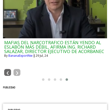
MAFIAS DEL NARCOTRAFICO ESTÁN YENDO AL
ESLABÓN MÁS DÈBIL, AFIRMA ING. RICHARD
SALAZAR, DIRECTOR EJECUTIVO DE ACORBANEC
By
BananaExportNw
|
29
Jul, 24
‹
›
PUBLICIDAD
PUBLICIDAD